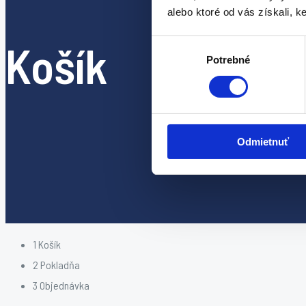
alebo ktoré od vás získali, ke
Košík
Výber
Potrebné
súhlasu
Odmietnuť
1
Košík
2
Pokladňa
3
Objednávka