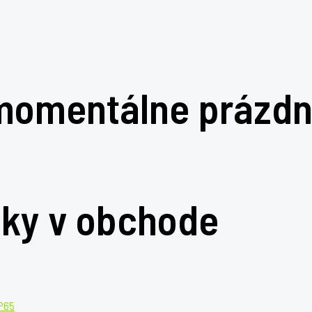
 momentálne prázdn
ky v obchode