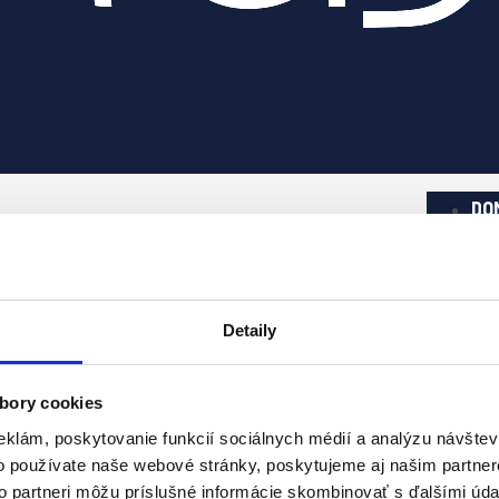
DO
SL
DO
GA
Detaily
O 
bory cookies
eklám, poskytovanie funkcií sociálnych médií a analýzu návšte
KO
o používate naše webové stránky, poskytujeme aj našim partner
to partneri môžu príslušné informácie skombinovať s ďalšími údaj