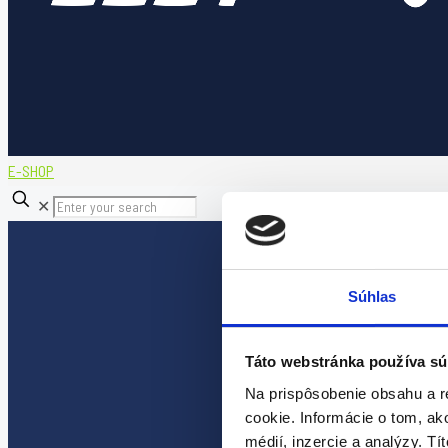
E-SHOP
✕
Súhlas
Táto webstránka používa sú
Na prispôsobenie obsahu a r
cookie. Informácie o tom, ak
médií, inzercie a analýzy. Tí