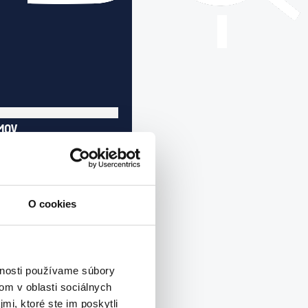
MOV
UŽBY
TÁCIE
LÉRIA
O cookies
NÁS
Obchodné podmienky
Ochrana osobných údajov
vnosti používame súbory
NTAKT
om v oblasti sociálnych
mi, ktoré ste im poskytli