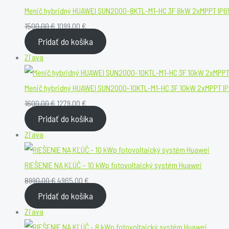
Menič hybridný HUAWEI SUN2000-8KTL-M1-HC 3F 8kW 2xMPPT IP6
Original
Current
1500,00
€
1099,00
€
Pridať do košíka
price
price
was:
is:
Zľavnený
Zľava
1500,00 €.
1099,00 €.
produkt
Menič hybridný HUAWEI SUN2000-10KTL-M1-HC 3F 10kW 2xMPPT I
Original
Current
1600,00
€
1279,00
€
Pridať do košíka
price
price
was:
is:
Zľavnený
Zľava
1600,00 €.
1279,00 €.
produkt
RIEŠENIE NA KĽÚČ – 10 kWp fotovoltaický systém Huawei
Original
Current
8990,00
€
4965,00
€
Pridať do košíka
price
price
was:
is:
Zľavnený
Zľava
8990,00 €.
4965,00 €.
produkt