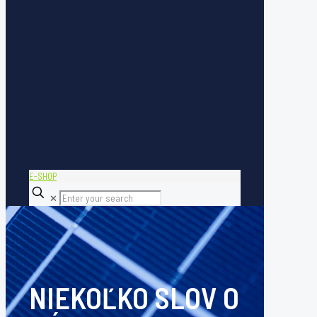
E-SHOP
✕
NIEKOĽKO SLOV O