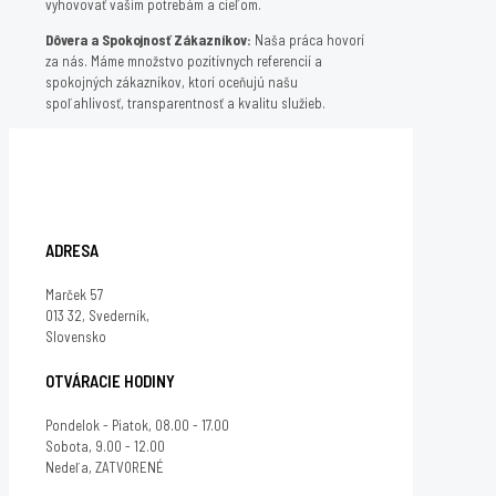
vyhovovať vašim potrebám a cieľom.
Dôvera a Spokojnosť Zákazníkov:
Naša práca hovorí
za nás. Máme množstvo pozitívnych referencií a
spokojných zákazníkov, ktorí oceňujú našu
spoľahlivosť, transparentnosť a kvalitu služieb.
ADRESA
Marček 57
013 32, Svederník,
Slovensko
OTVÁRACIE HODINY
Pondelok - Piatok, 08.00 - 17.00
Sobota, 9.00 - 12.00
Nedeľa, ZATVORENÉ