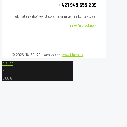
+421 949 655 299
Ak máte akékoľvek otázky, neváhajte nás kontaktovať
info@majsolar.sk
© 2026 MAJSOLAR - Web vytvoril
www.ithero.sk
E-SHOP
0
0,00 €