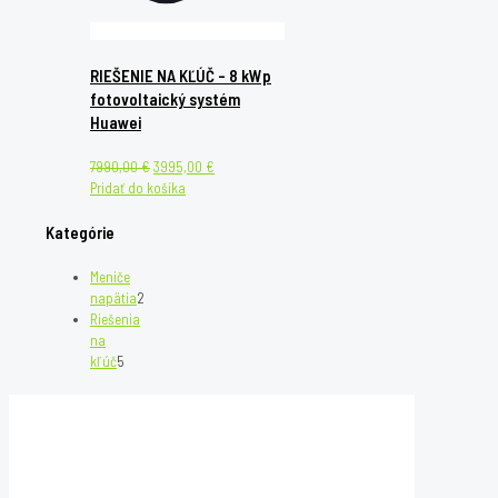
RIEŠENIE NA KĽÚČ – 8 kWp
fotovoltaický systém
Huawei
Original
Current
7990,00
€
3995,00
€
price
price
Pridať do košíka
was:
is:
7990,00 €.
3995,00 €.
Kategórie
Meniče
napätia
2
2
Riešenia
produkty
na
kľúč
5
5
produktov