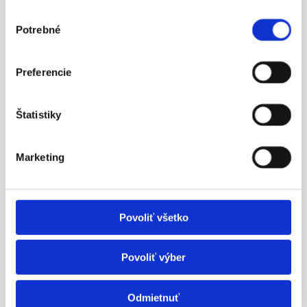
was:
is:
V zľave
Výber
5590,00 €.
3290,00 €.
Potrebné
súhlasu
Preferencie
Štatistiky
Marketing
Povoliť všetko
Povoliť výber
RIEŠENIE NA KĽÚČ – 6 kWp
Odmietnuť
fotovoltaický systém