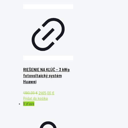
RIEŠENIE NA KĽÚČ – 3 kWp
fotovoltaický systém
Huawei
Original
Current
4190,00
€
2465,00
€
price
price
Pridať do košíka
was:
is:
V zľave
4190,00 €.
2465,00 €.