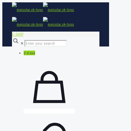
E-SHOP
✕
V zľave