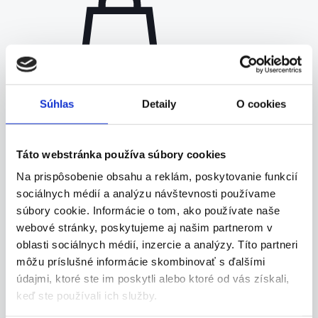
Súhlas
Detaily
O cookies
Táto webstránka používa súbory cookies
Na prispôsobenie obsahu a reklám, poskytovanie funkcií
sociálnych médií a analýzu návštevnosti používame
súbory cookie. Informácie o tom, ako používate naše
webové stránky, poskytujeme aj našim partnerom v
RIEŠENIE NA KĽÚČ – 4,5 kWp
oblasti sociálnych médií, inzercie a analýzy. Títo partneri
fotovoltaický systém
môžu príslušné informácie skombinovať s ďalšími
Huawei
údajmi, ktoré ste im poskytli alebo ktoré od vás získali,
Original
Current
keď ste používali ich služby.
5590,00
€
3290,00
€
price
price
Pridať do košíka