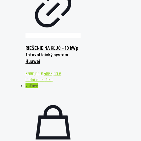
RIEŠENIE NA KĽÚČ – 10 kWp
fotovoltaický systém
Huawei
Original
Current
8990,00
€
4965,00
€
price
price
Pridať do košíka
was:
is:
V zľave
8990,00 €.
4965,00 €.